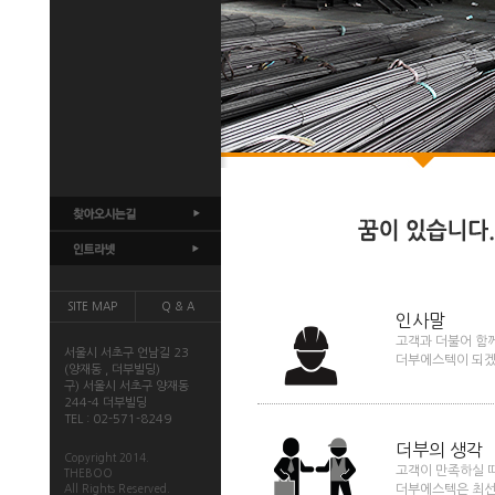
SITE MAP
Q & A
인사말
고객과 더불어 함
서울시 서초구 언남길 23
더부에스텍이 되겠
(양재동 , 더부빌딩)
구) 서울시 서초구 양재동
244-4 더부빌딩
TEL : 02-571-8249
더부의 생각
Copyright 2014.
고객이 만족하실 
THEBOO
All Rights Reserved.
더부에스텍은 최선